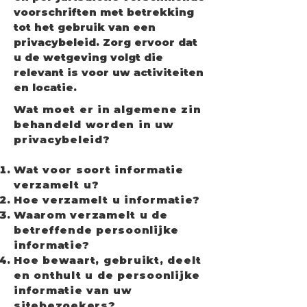
voorschriften met betrekking
tot het gebruik van een
privacybeleid. Zorg ervoor dat
u de wetgeving volgt die
relevant is voor uw activiteiten
en locatie.
Wat moet er in algemene zin
behandeld worden in uw
privacybeleid?
Wat voor soort informatie
verzamelt u?
Hoe verzamelt u informatie?
Waarom verzamelt u de
betreffende persoonlijke
informatie?
Hoe bewaart, gebruikt, deelt
en onthult u de persoonlijke
informatie van uw
sitebezoekers?