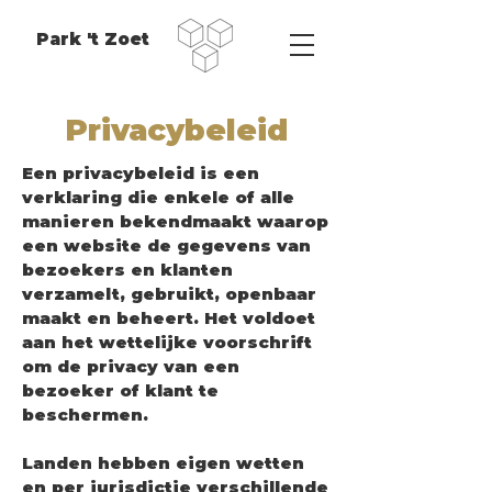
Park 't Zoet
Privacybeleid
Een privacybeleid is een
verklaring die enkele of alle
manieren bekendmaakt waarop
een website de gegevens van
bezoekers en klanten
verzamelt, gebruikt, openbaar
maakt en beheert. Het voldoet
aan het wettelijke voorschrift
om de privacy van een
bezoeker of klant te
beschermen.
Landen hebben eigen wetten
en per jurisdictie verschillende