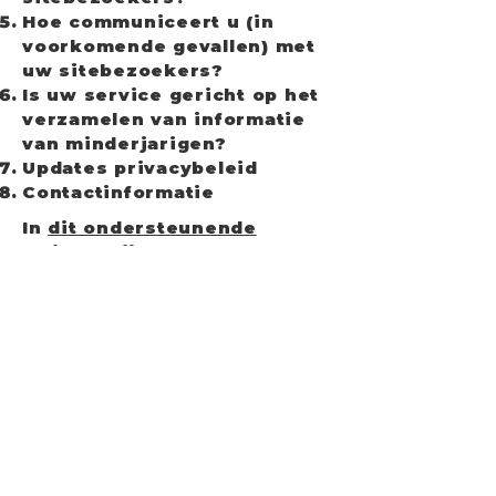
Hoe communiceert u (in
voorkomende gevallen) met
uw sitebezoekers?
Is uw service gericht op het
verzamelen van informatie
van minderjarigen?
Updates privacybeleid
Contactinformatie
In
dit ondersteunende
artikel
krijgt u meer
informatie over hoe u een
privacybeleid samenstelt.
De uitleg en informatie die
hierin wordt gegeven betreft
echter enkel uitleg, informatie
en voorbeelden in algemene
zin. U dient dit artikel niet te
interpreteren als juridisch
advies of als aanbevelingen